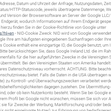
Adresse, Datum und Uhrzeit der Anfrage, Nutzungsdaten, Ze
fsstatus/HTTP-Statuscode, jeweils übertragene Datenmenge, W
d Version der Browsersoftware an Server der Google LLC/ Alp
em Endgerät, wodurch Informationen auf Ihrem Endgerät gesp
ierzu finden Sie in der Cookie-Richtlinie von Google unter
es?hl=en
- NID-Cookie Zweck: NID wird von Google verwende
gle Ihre am häufigsten eingegebenen Suchanfragen oder Ihr
ookie enthält eine einzigartige ID, die Google benutzt, um 
 Bitte berücksichtigen Sie, dass Google Ireland Ltd. die im
falls für die hier aufgeführten Zwecke in die Vereinigten 
bermittelt. Bei den Vereinigten Staaten von Amerika handelt
res Datenschutzniveau vorherrscht. ACHTUNG. Bitte beachten
schutzniveau bietet. Falls die Daten in die USA übertragen w
te) zu Kontroll- und Überwachungszwecken verarbeitet werd
sbehelfsmöglichkeiten dagegen zustehen. Die Übermittlung 
 sind, oder ob kein Nutzerkonto besteht. Wenn Sie bei Google 
rem Profil bei Google nicht wünschen, müssen Sie sich vor 
tzt sie für Zwecke der Werbung, Marktforschung und/oder bed
für nicht eingeloggte Nutzer) zur Erbringung von bedarfsger