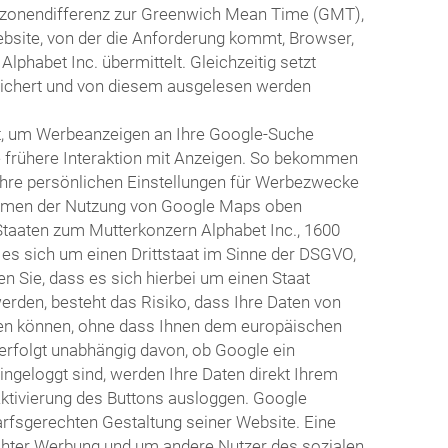
itzonendifferenz zur Greenwich Mean Time (GMT),
ebsite, von der die Anforderung kommt, Browser,
habet Inc. übermittelt. Gleichzeitig setzt
eichert und von diesem ausgelesen werden
t, um Werbeanzeigen an Ihre Google-Suche
e frühere Interaktion mit Anzeigen. So bekommen
Ihre persönlichen Einstellungen für Werbezwecke
 Rahmen der Nutzung von Google Maps oben
Staaten zum Mutterkonzern Alphabet Inc., 1600
 es sich um einen Drittstaat im Sinne der DSGVO,
 Sie, dass es sich hierbei um einen Staat
erden, besteht das Risiko, dass Ihre Daten von
en können, ohne dass Ihnen dem europäischen
erfolgt unabhängig davon, ob Google ein
eingeloggt sind, werden Ihre Daten direkt Ihrem
Aktivierung des Buttons ausloggen. Google
arfsgerechten Gestaltung seiner Website. Eine
echter Werbung und um andere Nutzer des sozialen