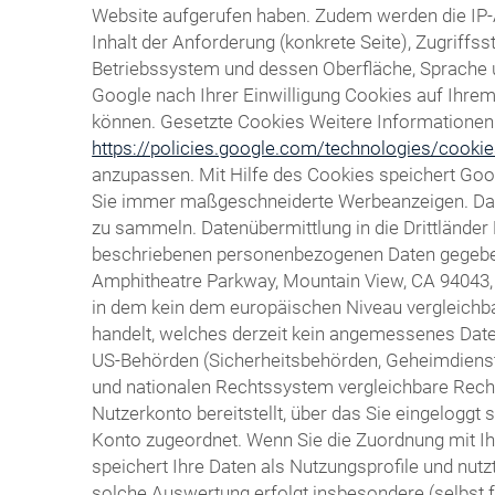
Website aufgerufen haben. Zudem werden die IP-
Inhalt der Anforderung (konkrete Seite), Zugrif
Betriebssystem und dessen Oberfläche, Sprache un
Google nach Ihrer Einwilligung Cookies auf Ihr
können. Gesetzte Cookies Weitere Informationen h
https://policies.google.com/technologies/cooki
anzupassen. Mit Hilfe des Cookies speichert Goo
Sie immer maßgeschneiderte Werbeanzeigen. Das C
zu sammeln. Datenübermittlung in die Drittländer
beschriebenen personenbezogenen Daten gegebenen
Amphitheatre Parkway, Mountain View, CA 94043, ü
in dem kein dem europäischen Niveau vergleichba
handelt, welches derzeit kein angemessenes Daten
US-Behörden (Sicherheitsbehörden, Geheimdiens
und nationalen Rechtssystem vergleichbare Recht
Nutzerkonto bereitstellt, über das Sie eingeloggt
Konto zugeordnet. Wenn Sie die Zuordnung mit Ih
speichert Ihre Daten als Nutzungsprofile und nu
solche Auswertung erfolgt insbesondere (selbst 