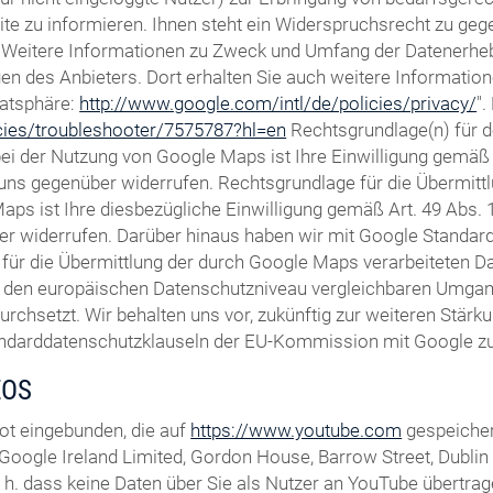
te zu informieren. Ihnen steht ein Widerspruchsrecht zu gegen
Weitere Informationen zu Zweck und Umfang der Datenerhebun
gen des Anbieters. Dort erhalten Sie auch weitere Informatio
vatsphäre:
http://www.google.com/intl/de/policies/privacy/
"
icies/troubleshooter/7575787?hl=en
Rechtsgrundlage(n) für 
 der Nutzung von Google Maps ist Ihre Einwilligung gemäß Ar
ft uns gegenüber widerrufen. Rechtsgrundlage für die Übermi
ps ist Ihre diesbezügliche Einwilligung gemäß Art. 49 Abs. 1 
er widerrufen. Darüber hinaus haben wir mit Google Standardd
für die Übermittlung der durch Google Maps verarbeiteten Dat
m den europäischen Datenschutzniveau vergleichbaren Umga
setzt. Wir behalten uns vor, zukünftig zur weiteren Stärkun
andarddatenschutzklauseln der EU-Kommission mit Google zu 
EOS
ot eingebunden, die auf
https://www.youtube.com
gespeicher
Google Ireland Limited, Gordon House, Barrow Street, Dublin 4,
h. dass keine Daten über Sie als Nutzer an YouTube übertrage