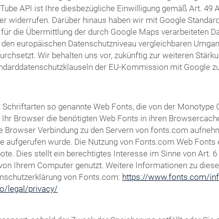
Tube API ist Ihre diesbezügliche Einwilligung gemäß Art. 49 Ab
er widerrufen. Darüber hinaus haben wir mit Google Standardd
für die Übermittlung der durch Google Maps verarbeiteten Dat
m den europäischen Datenschutzniveau vergleichbaren Umga
setzt. Wir behalten uns vor, zukünftig zur weiteren Stärkun
andarddatenschutzklauseln der EU-Kommission mit Google zu 
von Schriftarten so genannte Web Fonts, die von der Monotype
dt Ihr Browser die benötigten Web Fonts in ihren Browsercach
 Browser Verbindung zu den Servern von fonts.com aufnehm
te aufgerufen wurde. Die Nutzung von Fonts.com Web Fonts er
e. Dies stellt ein berechtigtes Interesse im Sinne von Art. 6
ft von Ihrem Computer genutzt. Weitere Informationen zu dies
enschutzerklärung von Fonts.com:
https://www.fonts.com/inf
o/legal/privacy/