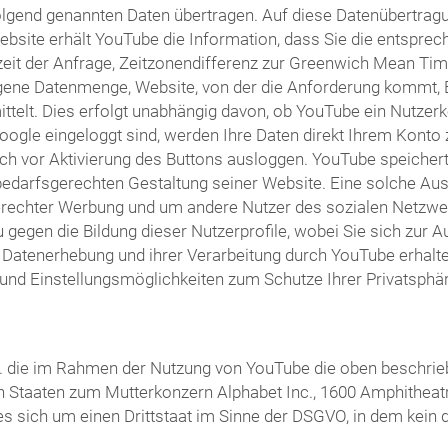
olgend genannten Daten übertragen. Auf diese Datenübertragu
bsite erhält YouTube die Information, dass Sie die entsprec
it der Anfrage, Zeitzonendifferenz zur Greenwich Mean Time
agene Datenmenge, Website, von der die Anforderung kommt, 
lt. Dies erfolgt unabhängig davon, ob YouTube ein Nutzerkont
Google eingeloggt sind, werden Ihre Daten direkt Ihrem Kont
ch vor Aktivierung des Buttons ausloggen. YouTube speichert I
arfsgerechten Gestaltung seiner Website. Eine solche Auswe
erechter Werbung und um andere Nutzer des sozialen Netzwerk
u gegen die Bildung dieser Nutzerprofile, wobei Sie sich zu
atenerhebung und ihrer Verarbeitung durch YouTube erhalten 
und Einstellungsmöglichkeiten zum Schutze Ihrer Privatsphär
 Ltd. die im Rahmen der Nutzung von YouTube die oben besch
ten Staaten zum Mutterkonzern Alphabet Inc., 1600 Amphitheat
 es sich um einen Drittstaat im Sinne der DSGVO, in dem kei