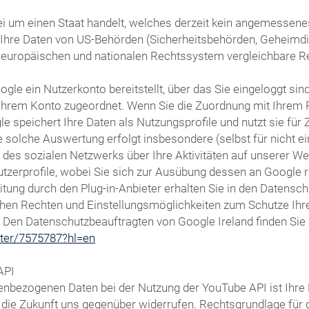
i um einen Staat handelt, welches derzeit kein angemessenes 
s Ihre Daten von US-Behörden (Sicherheitsbehörden, Geheim
 europäischen und nationalen Rechtssystem vergleichbare R
gle ein Nutzerkonto bereitstellt, über das Sie eingeloggt sin
t Ihrem Konto zugeordnet. Wenn Sie die Zuordnung mit Ihrem 
le speichert Ihre Daten als Nutzungsprofile und nutzt sie f
 solche Auswertung erfolgt insbesondere (selbst für nicht e
s sozialen Netzwerks über Ihre Aktivitäten auf unserer Webs
utzerprofile, wobei Sie sich zur Ausübung dessen an Google
ung durch den Plug-in-Anbieter erhalten Sie in den Datenschu
chen Rechten und Einstellungsmöglichkeiten zum Schutze Ihre
. Den Datenschutzbeauftragten von Google Ireland finden Sie 
oter/7575787?hl=en
API
nbezogenen Daten bei der Nutzung der YouTube API ist Ihre Ei
ür die Zukunft uns gegenüber widerrufen. Rechtsgrundlage fü