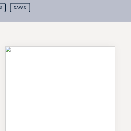
S
XAVAX