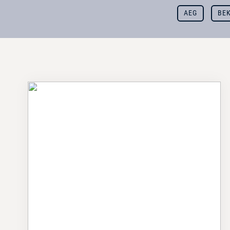
AEG
BE