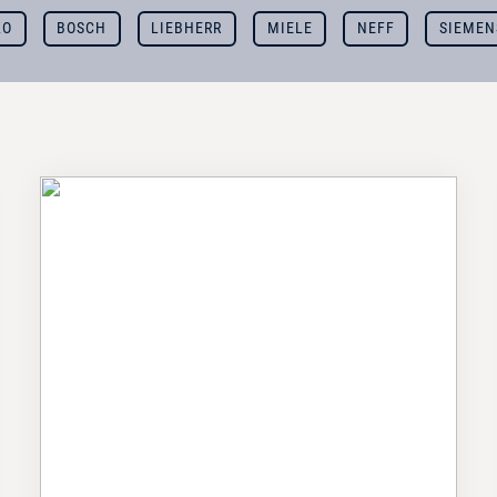
KO
BOSCH
LIEBHERR
MIELE
NEFF
SIEMEN