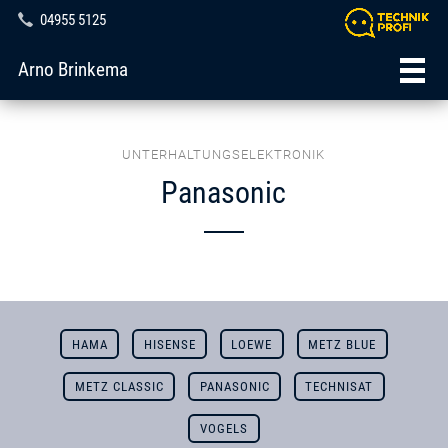
04955 5125
Arno Brinkema
UNTERHALTUNGSELEKTRONIK
Panasonic
HAMA
HISENSE
LOEWE
METZ BLUE
METZ CLASSIC
PANASONIC
TECHNISAT
VOGELS