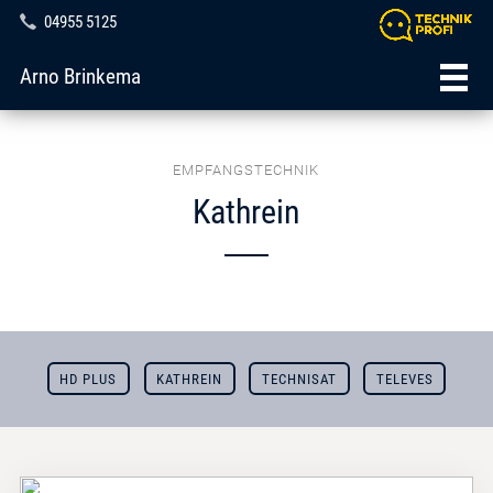
04955 5125
Arno Brinkema
EMPFANGSTECHNIK
Kathrein
HD PLUS
KATHREIN
TECHNISAT
TELEVES